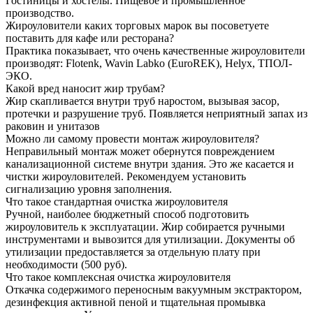
Гостиницы и хостелы. Пищевое и промышленное
производство.
Жироуловители каких торговых марок вы посоветуете
поставить для кафе или ресторана?
Практика показывает, что очень качественные жироуловители
производят: Flotenk, Wavin Labko (EuroREK), Helyx, ТПОЛ-
ЭКО.
Какой вред наносит жир трубам?
Жир скапливается внутри труб наростом, вызывая засор,
протечки и разрушение труб. Появляется неприятный запах из
раковин и унитазов
Можно ли самому провести монтаж жироуловителя?
Неправильный монтаж может обернутся повреждением
канализационной системе внутри здания. Это же касается и
чистки жироуловителей. Рекомендуем установить
сигнализацию уровня заполнения.
Что такое стандартная очистка жироуловителя
Ручной, наиболее бюджетный способ подготовить
жироуловитель к эксплуатации. Жир собирается ручными
инструментами и вывозится для утилизации. Документы об
утилизации предоставляется за отдельную плату при
необходимости (500 руб).
Что такое комплексная очистка жироуловителя
Откачка содержимого переносным вакуумным экстрактором,
дезинфекция активной пеной и тщательная промывка