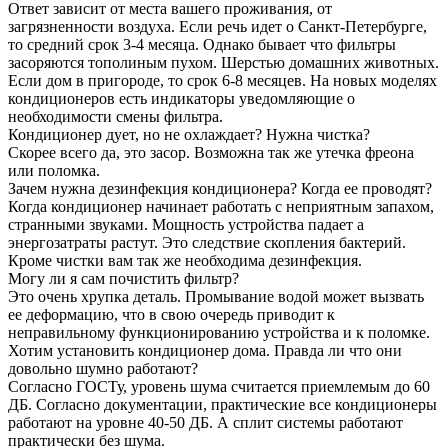
Ответ зависит от места вашего проживания, от
загрязненности воздуха. Если речь идет о Санкт-Петербурге,
то средний срок 3-4 месяца. Однако бывает что фильтры
засоряются тополиным пухом. Шерстью домашних животных.
Если дом в пригороде, то срок 6-8 месяцев. На новых моделях
кондиционеров есть индикаторы уведомляющие о
необходимости смены фильтра.
Кондиционер дует, но не охлаждает? Нужна чистка?
Скорее всего да, это засор. Возможна так же утечка фреона
или поломка.
Зачем нужна дезинфекция кондиционера? Когда ее проводят?
Когда кондиционер начинает работать с неприятным запахом,
странными звуками. Мощность устройства падает а
энергозатраты растут. Это следствие скопления бактерий.
Кроме чистки вам так же необходима дезинфекция.
Могу ли я сам почистить фильтр?
Это очень хрупка деталь. Промывание водой может вызвать
ее деформацию, что в свою очередь приводит к
неправильному функционированию устройства и к поломке.
Хотим установить кондиционер дома. Правда ли что они
довольно шумно работают?
Согласно ГОСТу, уровень шума считается приемлемым до 60
ДБ. Согласно документации, практические все кондиционеры
работают на уровне 40-50 ДБ. А сплит системы работают
практически без шума.