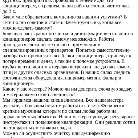
крупных предприятиях проводим в течение дня. По
кондиционерам, в среднем, наши работы составляют от часа
до 2-х.
Зачем мне обращаться в компанию за вашими услугами? В
сети полно советов и статей. Зачем нужны вы, когда все
можно сделать самому?
Большую часть работ по чистке и дезинфекции вентиляции и
кондиционеров сделать самому невозможно. Работы
проводятся сложной техникой с применением
специализированных препаратов. Попытки самостоятельно
разобрать и прочистить все блоки кондиционера, приведут к
потере времени и денег, а так же к поломке устройства. В
трубах вентиляции мы нередко встречали гнезда насекомых,
птиц и других опасных организмов. В наших силах следить
состоянием за оборудования, например менять фильтр в
кондиционере.
Какие у вас мастера? Можно ли им доверить сложную задачу
и материальную ответственность?
Мы гордимся нашими специалистами. Все наши мастера
русские, с большим опытом работы (от 5 лет). Физически
крепкие мужчины которым по силам любая работа на
промышленных объектах. Наши мастера проходят регулярные
инструктажи и повышение квалификации. Они решили сотни
нестандартных и сложных задач.
Можно ли осуществить очистку или дезинфекцию