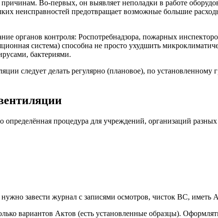
причинам. Во-первых, он выявляет неполадки в работе оборудо
елких неисправностей предотвращает возможные большие расходы
ание органов контроля: Роспотребнадзора, пожарных инспектор
яционная система) способна не просто ухудшить микроклиматиче
русами, бактериями.
ляции следует делать регулярно (плановое), по установленному 
 вентиляции
определённая процедура для учреждений, организаций разных к
 нужно завести журнал с записями осмотров, чисток ВС, иметь
лько вариантов Актов (есть установленные образцы). Оформлять