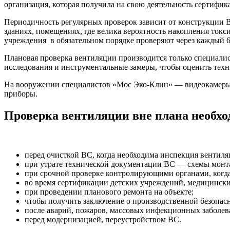
организация, которая получила на свою деятельность сертифик
Периодичность регулярных проверок зависит от конструкции В
зданиях, помещениях, где велика вероятность накопления ток
учреждения в обязательном порядке проверяют через каждый 6
Плановая проверка вентиляции производится только специалис
исследования и инструментальные замеры, чтобы оценить техн
На вооружении специалистов «Мос Эко-Клин» — видеокамеры, 
приборы.
Проверка вентиляции вне плана необхо
перед очисткой ВС, когда необходима инспекция вентиляц
при утрате технической документации ВС — схемы монта
при срочной проверке контролирующими органами, когда
во время сертификации детских учреждений, медицински
при проведении планового ремонта на объекте;
чтобы получить заключение о производственной безопас
после аварий, пожаров, массовых инфекционных заболев
перед модернизацией, переустройством ВС.