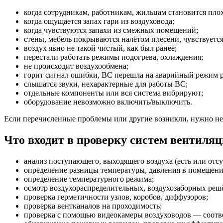
когда сотрудникам, работникам, жильцам становится пло
когда ощущается запах гари из воздуховода;
когда чувствуются запахи из смежных помещений;
стены, мебель покрываются налётом плесени, чувствуетс
воздух явно не такой чистый, как был ранее;
перестали работать режимы подогрева, охлаждения;
не происходит воздухообмена;
горит сигнал ошибки, ВС перешла на аварийный режим 
слышатся звуки, нехарактерные для работы ВС;
отдельные компоненты или вся система вибрируют;
оборудование невозможно включить/выключить.
Если перечисленные проблемы или другие возникли, нужно не
Что входит в проверку систем вентиляц
анализ поступающего, выходящего воздуха (есть или отсу
определение разницы температуры, давления в помещении
определение температурного режима;
осмотр воздухораспределительных, воздухозаборных реш
проверка герметичности узлов, коробов, диффузоров;
проверка вентканалов на проходимость;
проверка с помощью видеокамеры воздуховодов — соотве