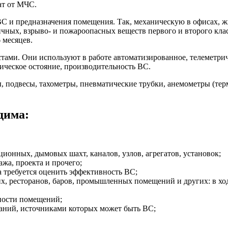
ат от МЧС.
С и предназначения помещения. Так, механическую в офисах, жи
сичных, взрыво- и пожароопасных веществ первого и второго к
 месяцев.
тами. Они используют в работе автоматизированное, телеметри
ическое остояние, производительность ВС.
подвесы, тахометры, пневматические трубки, анемометры (терм
дима:
ионных, дымовых шахт, каналов, узлов, агрегатов, установок;
жа, проекта и прочего;
 требуется оценить эффективность ВС;
х, ресторанов, баров, промышленных помещений и других: в х
ности помещений;
аний, источниками которых может быть ВС;